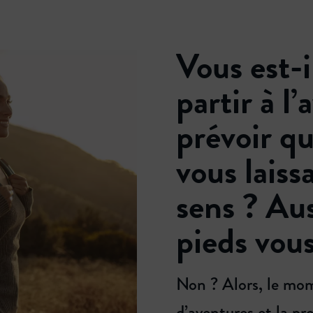
Vous est-i
partir à l
prévoir qu
vous laiss
sens ? Aus
pieds vous
Non ? Alors, le mom
d’aventures et la 