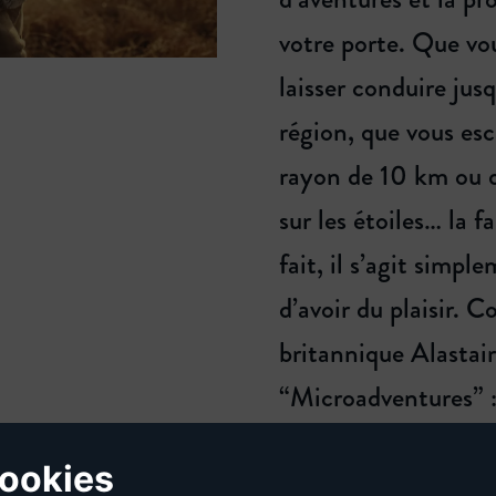
votre porte. Que vou
laisser conduire jus
région, que vous es
rayon de 10 km ou q
sur les étoiles… la f
fait, il s’agit simp
d’avoir du plaisir. 
britannique Alastair
“Microadventures” :
REVENIR