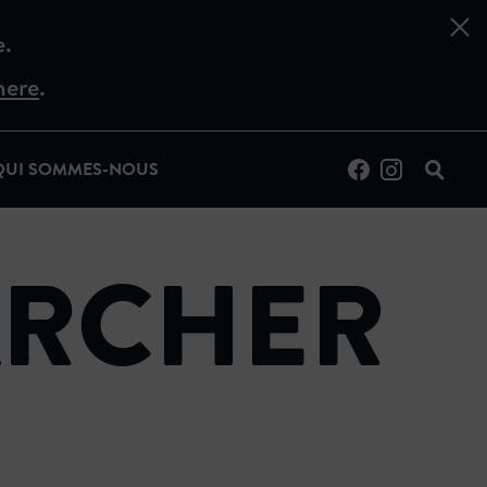
e.
here
.
QUI SOMMES-NOUS
ARCHER