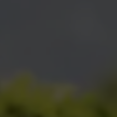
engagées dans le développement durable,
ainsi que des nouvelles de nos activités.
Nous sommes parfois personnellement
impliqués, en tant qu’organisateurs,
investisseurs ou collaborateurs. Dans
d’autres cas, nous souhaitons simplement
partager le travail merveilleux réalisé par
nos fournisseurs. Tous ces efforts
aboutissent aux produits que vous
dégustez. Nous espérons qu’en savoir un
peu plus sur leur origine renforcera le lien
qui vous unit à vos thés et infusions
préférés.