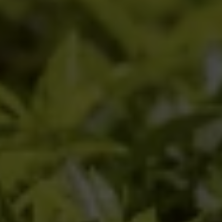
Lorsque vous savourez un thé ou une
infusion Yogi ou Choice Organics, vous
devenez partie intégrante de ces histoires.
Votre soutien est ce qui permet à ces
projets de voir le jour et de tendre vers un
futur durable. Nous vous remercions pour
votre soutien et nous espérons que vous
apprécierez ce rapport !