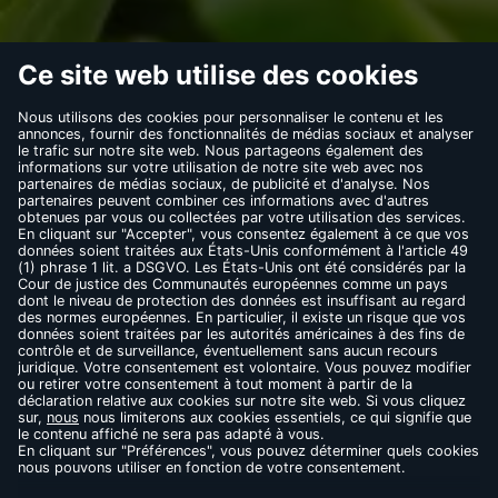
Comité de direction : Michael Garcia-
Heermann, Nirvair Singh Khalsa
TVA : DE 254 266 331
CONTACT
FAQ
MENTIONS LÉGALES
CONDITIONS D’UTILISATION
RÈGLES DE CONFIDENTIALITÉ
COOKIES
THÉS NOIRS
THÉS VERTS