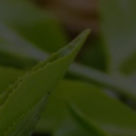
YOGI TEA GmbH
Burchardstraße 24
20095 Hamburg
Téléphone : +49 40 – 42 30 11-0
Fax : +49 40 – 42 30 11-99
E-Mail:
info@choice-organic.com
Siége: Hamburg
Amtsgericht Hamburg
HRB 94492
Certification biologique : DE-ÖKO-005
(Ecocert IMO GmbH)